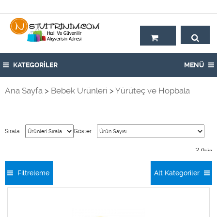
Hoşgeldiniz,
KATEGORİLER
MENÜ
Ana Sayfa
>
Bebek Ürünleri
>
Yürüteç ve Hopbala
Sırala
Göster
2
Ürün
Filtreleme
Alt Kategoriler