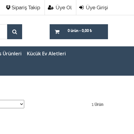
Sipariş Takip
Üye Ol
Üye Girişi
0 ürün
-
0,00
₺
s Ürünleri
Kücük Ev Aletleri
1
Ürün