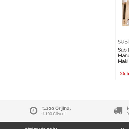
SÜBİ
Sübit
Manu
Maki
25.
%100 Orijinal
%100 Güvenli
9