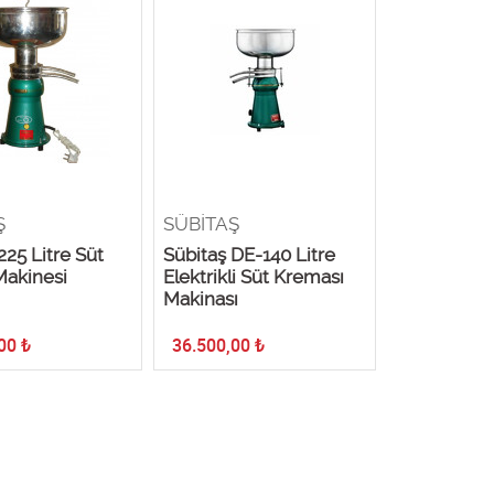
Ş
SÜBİTAŞ
225 Litre Süt
Sübitaş DE-140 Litre
akinesi
Elektrikli Süt Kreması
Makinası
00
₺
36.500,00
₺