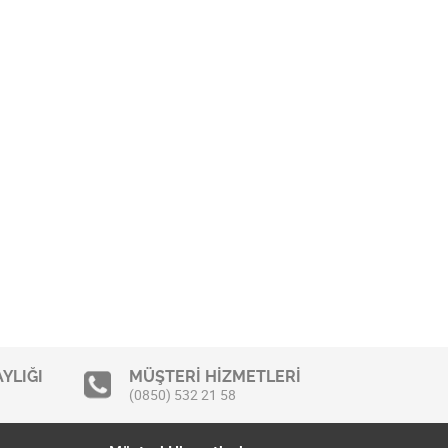
YLIĞI
MÜŞTERİ HİZMETLERİ
(0850) 532 21 58