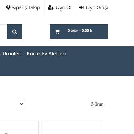
Sipariş Takip
Üye Ol
Üye Girişi
0 ürün
-
0,00
₺
s Ürünleri
Kücük Ev Aletleri
6
Ürün