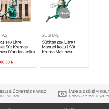
TAŞ
SÜBİTAŞ
aş 140 Litre
Sübitaş 225 Litre (
el Süt Kreması
Manuel kollu ) Süt
nası (Yandan kollu)
Krema Makinası
500,00
₺
HIZLI & ÜCRETSİZ KARGO
İADE & DEĞİŞİM KOLA
9 TL ve Üzeri
Hemen Yardımcı Oluyoruz!