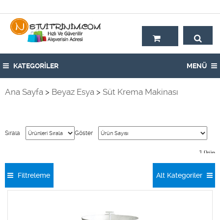
Hoşgeldiniz,
KATEGORİLER
MENÜ
Ana Sayfa
>
Beyaz Esya
>
Süt Krema Makinası
Sırala
Göster
1
Ürün
Filtreleme
Alt Kategoriler