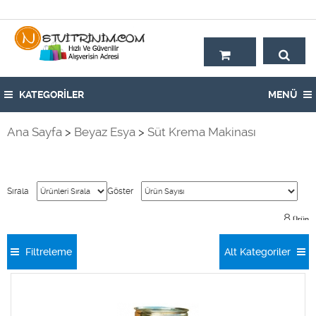
Hoşgeldiniz,
KATEGORİLER
MENÜ
Ana Sayfa
>
Beyaz Esya
>
Süt Krema Makinası
Sırala
Göster
8
Ürün
Filtreleme
Alt Kategoriler