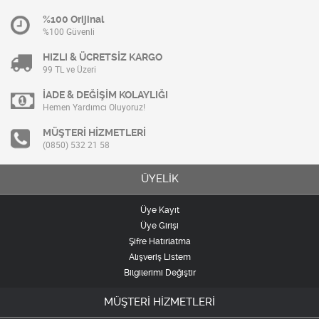
%100 Orijinal
%100 Güvenli
HIZLI & ÜCRETSİZ KARGO
99 TL ve Üzeri
İADE & DEĞİŞİM KOLAYLIĞI
Hemen Yardımcı Oluyoruz!
MÜŞTERİ HİZMETLERİ
(0850) 532 21 58
ÜYELİK
Üye Kayıt
Üye Girişi
Şifre Hatırlatma
Alışveriş Listem
Bilgilerimi Değiştir
MÜŞTERİ HİZMETLERİ