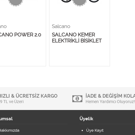
ano
Salcano
CANO POWER 2.0
SALCANO KEMER
ELEKTRİKLİ BİSİKLET
HIZLI & ÜCRETSİZ KARGO
İADE & DEĞİŞİM KOLA
9 TL ve Üzeri
Hemen Yardımcı Oluyoruz!
umsal
Üyelik
Hakkımızda
Üye Kayıt