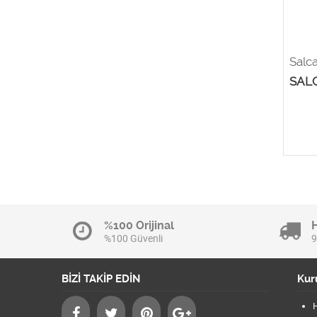
Salc
SAL
%100 Orijinal
%100 Güvenli
9
BİZİ TAKİP EDİN
Kur