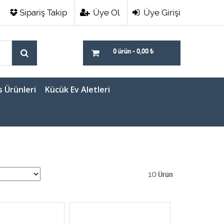
Sipariş Takip
Üye Ol
Üye Girişi
0 ürün
-
0,00
₺
s Ürünleri
Kücük Ev Aletleri
10
Ürün