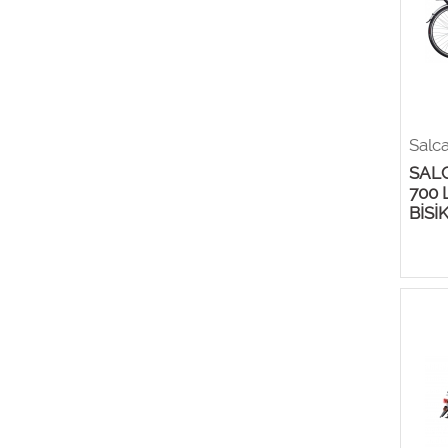
Salc
SAL
700 
BİSİ