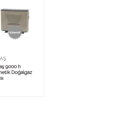
TAŞ
aş 9000 h
etik Doğalgaz
sı