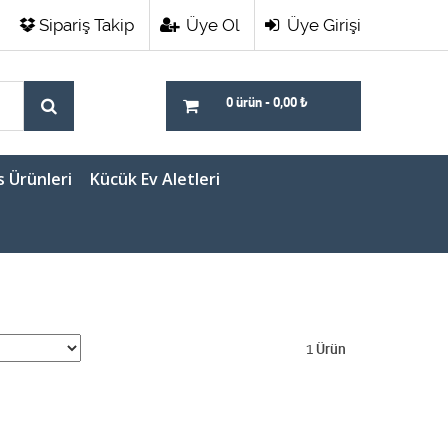
Sipariş Takip
Üye Ol
Üye Girişi
0 ürün
-
0,00
₺
s Ürünleri
Kücük Ev Aletleri
1
Ürün