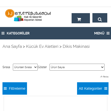
Hoşgeldiniz,
KATEGORİLER
MENÜ
Ana Sayfa
>
Kücük Ev Aletleri
>
Dikis Makinasi
Sırala
Göster
4
Ürün
Filtreleme
Alt Kategoriler