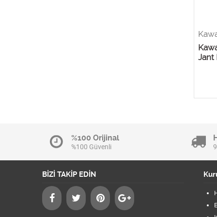
Kawa
Kawa
Jant 
%100 Orijinal
%100 Güvenli
9
BİZİ TAKİP EDİN
Kur
B