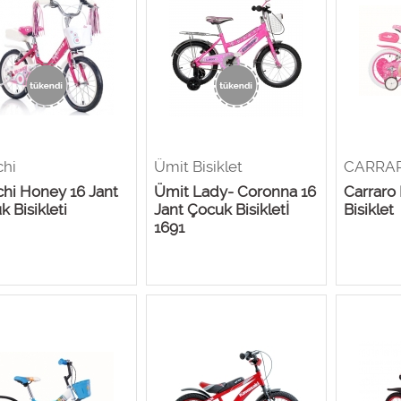
chi
Ümit Bisiklet
CARRA
chi Honey 16 Jant
Ümit Lady- Coronna 16
Carraro 
 Bisikleti
Jant Çocuk Bisikletİ
Bisiklet
1691