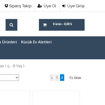
Sipariş Takip
Üye Ol
Üye Girişi
0 ürün
-
0,00
₺
s Ürünleri
Kücük Ev Aletleri
er ( 5 - 8 Yaş )
61
«
1
2
Ürün