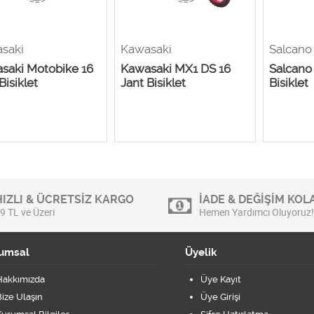
saki
Kawasaki
Salcano
saki Motobike 16
Kawasaki MX1 DS 16
Salcano
Bisiklet
Jant Bisiklet
Bisiklet
HIZLI & ÜCRETSİZ KARGO
İADE & DEĞİŞİM KOLA
9 TL ve Üzeri
Hemen Yardımcı Oluyoruz!
umsal
Üyelik
Hakkımızda
Üye Kayıt
ize Ulaşın
Üye Girişi