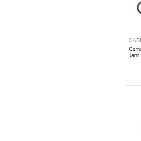
CAR
Carr
Jant 