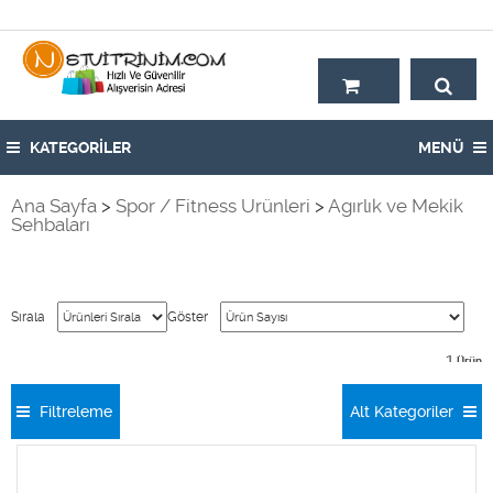
Hoşgeldiniz,
KATEGORİLER
MENÜ
Ana Sayfa
>
Spor / Fitness Ürünleri
>
Agırlık ve Mekik
Sehbaları
Sırala
Göster
1
Ürün
Filtreleme
Alt Kategoriler