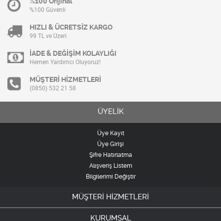
%100 Orijinal
%100 Güvenli
HIZLI & ÜCRETSİZ KARGO
99 TL ve Üzeri
İADE & DEĞİŞİM KOLAYLIĞI
Hemen Yardımcı Oluyoruz!
MÜŞTERİ HİZMETLERİ
(0850) 532 21 58
ÜYELİK
Üye Kayıt
Üye Girişi
Şifre Hatırlatma
Alışveriş Listem
Bilgilerimi Değiştir
MÜŞTERİ HİZMETLERİ
KURUMSAL