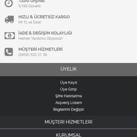
%100 Orijinal
%100 Güvenli
HIZLI & ÜCRETSİZ KARGO
99 TL ve Üzeri
İADE & DEĞİŞİM KOLAYLIĞI
Hemen Yardımcı Oluyoruz!
MÜŞTERİ HİZMETLERİ
(0850) 532 21 58
ÜYELİK
Üye Kayıt
Üye Girişi
Şifre Hatırlatma
Alışveriş Listem
Bilgilerimi Değiştir
MÜŞTERİ HİZMETLERİ
KURUMSAL