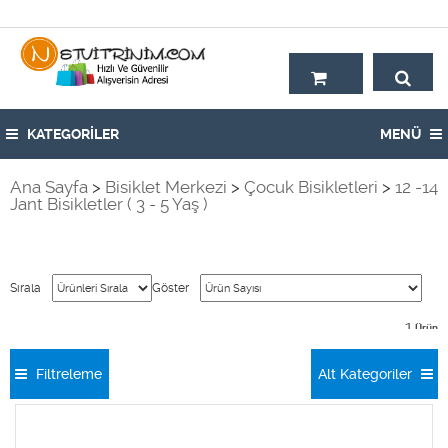
Hoşgeldiniz,
KATEGORİLER
MENÜ
Ana Sayfa
>
Bisiklet Merkezi
>
Çocuk Bisikletleri
>
12 -14
Jant Bisikletler ( 3 - 5 Yaş )
Sırala
Göster
1
Ürün
Filtreleme
Alt Kategoriler