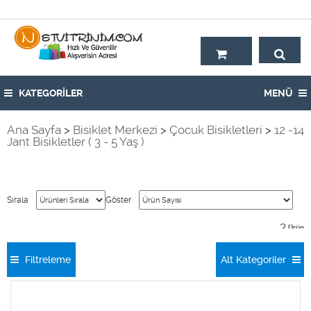
Hoşgeldiniz,
KATEGORİLER
MENÜ
Ana Sayfa
>
Bisiklet Merkezi
>
Çocuk Bisikletleri
>
12 -14
Jant Bisikletler ( 3 - 5 Yaş )
Sırala
Göster
3
Ürün
Filtreleme
Alt Kategoriler