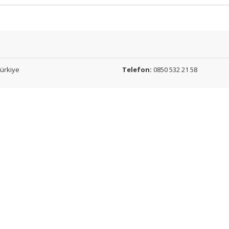
ürkiye
Telefon:
0850 532 21 58