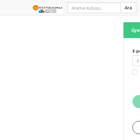
Ara
Üye 
E-p